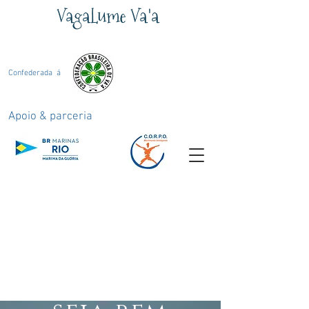
Va
g
aLume
Va'a
Confederada á
Apoio & parceria