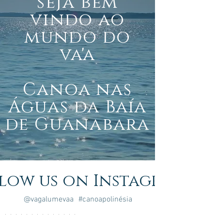
seja bem
vindo ao
mundo do
va'a
Canoa nas
Águas da Baía
de Guanabara
low us on Instagram
@vagalumevaa
#canoapolinésia